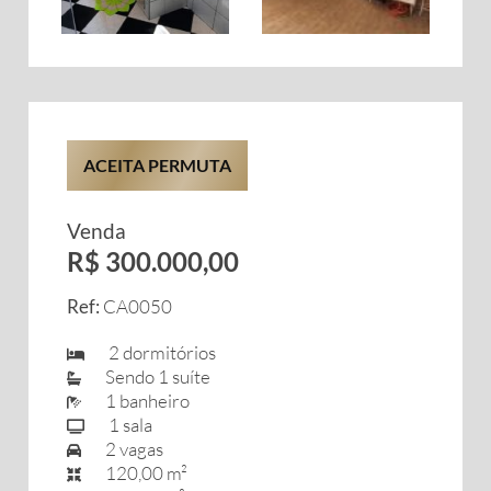
ACEITA PERMUTA
Venda
R$ 300.000,00
Ref:
CA0050
2 dormitórios
Sendo 1 suíte
1 banheiro
1 sala
2 vagas
120,00 m²