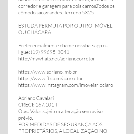
corredor e garagem para dois carros.Todos os
cômodo são grandes. Terreno 5X25
ESTUDA PERMUTA POR OUTRO IMÓVEL
OU CHÁCARA
Preferencialmente chame no whatsapp ou
ligue: (19) 99695-8041
http://mywhats.net/adrianocorretor
https://www.adriano.imb.br
https://www.fb.com/acorretor
https://www.instagram.com/imoveisrioclaro
Adriano Cavalari
CRECI: 167.101-F
Obs.: Valor sujeito a alteração sem aviso
prévio.
POR MEDIDAS DE SEGURANÇA AOS
PROPRIETÁRIOS, A LOCALIZAÇÃO NO