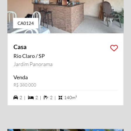
CA0124
Casa
Rio Claro / SP
Jardim Panorama
Venda
R$ 380.000
2 vagas na garagem
2 dormiórios
2 banheiros
2 |
2 |
2 |
140m²