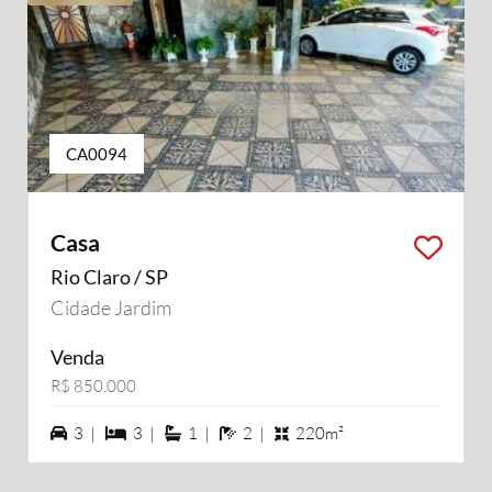
CA0094
Casa
Rio Claro / SP
Cidade Jardim
Venda
R$ 850.000
3 vagas na garagem
3 dormiórios
1 suítes
2 banheiros
3 |
3 |
1 |
2 |
220m²