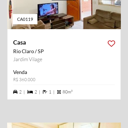
CA0119
Casa
Rio Claro / SP
Jardim Vilage
Venda
R$ 360.000
2 vagas na garagem
2 dormiórios
1 banheiros
2 |
2 |
1 |
80m²