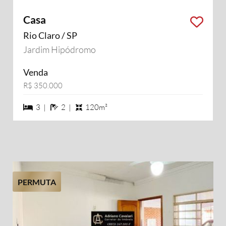
Casa
Rio Claro / SP
Jardim Hipódromo
Venda
R$ 350.000
3 dormiórios
2 banheiros
3 |
2 |
120m²
PERMUTA