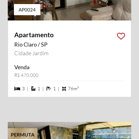
AP0024
Apartamento
Rio Claro / SP
Cidade Jardim
Venda
R$ 470.000
3 dormiórios
1 suítes
1 banheiros
3 |
1 |
1 |
76m²
PERMUTA