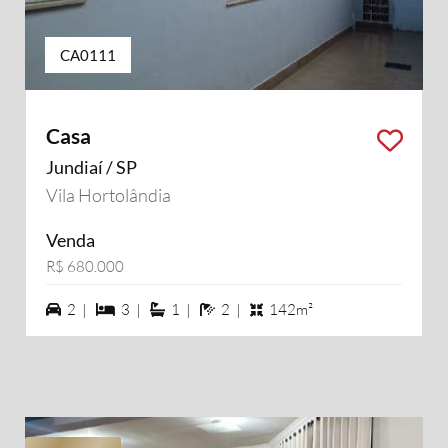
CA0111
Casa
Jundiaí / SP
Vila Hortolândia
Venda
R$ 680.000
2 vagas na garagem
3 dormiórios
1 suítes
2 banheiros
2 |
3 |
1 |
2 |
142m²