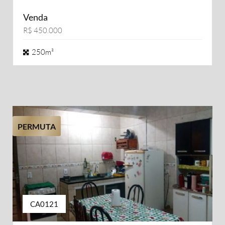
Venda
R$ 450.000
250m²
PERMUTA
CA0121