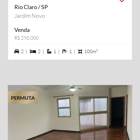
Rio Claro / SP
Jardim Novo
Venda
R$ 290.000
2 vagas na garagem
2 dormiórios
1 suítes
1 banheiros
2 |
2 |
1 |
1 |
100m²
PERMUTA