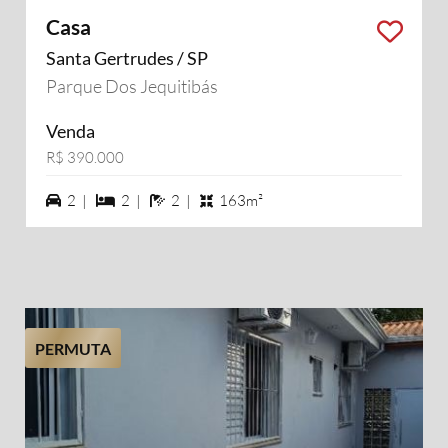
Casa
Santa Gertrudes / SP
Parque Dos Jequitibás
Venda
R$ 390.000
2 vagas na garagem
2 dormiórios
2 banheiros
2 |
2 |
2 |
163m²
PERMUTA