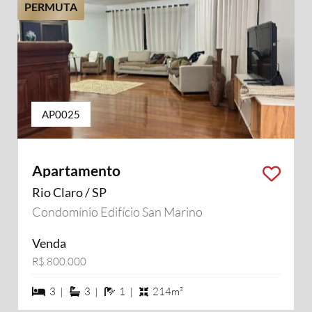
PERMUTA
AP0025
Apartamento
Rio Claro / SP
Condomínio Edifício San Marino
Venda
R$ 800.000
3 dormiórios
3 suítes
1 banheiros
3 |
3 |
1 |
214m²