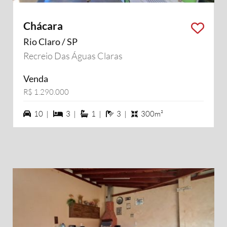
Chácara
Rio Claro / SP
Recreio Das Águas Claras
Venda
R$ 1.290.000
10 vagas na garagem
3 dormiórios
1 suítes
3 banheiros
10 |
3 |
1 |
3 |
300m²