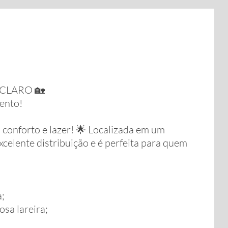
 CLARO 🏡
mento!
 conforto e lazer! 🌟 Localizada em um
xcelente distribuição e é perfeita para quem
a;
sa lareira;