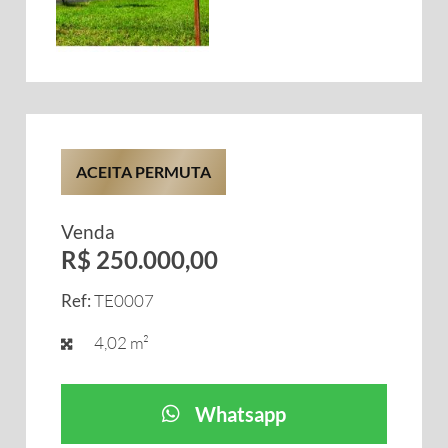
ACEITA PERMUTA
Venda
R$ 250.000,00
Ref:
TE0007
4,02 m²
Whatsapp