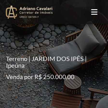
Terreno | JARDIM DOS IPÊS |
Ipeúna
Venda por R$ 250.000,00