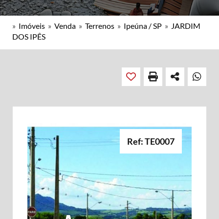
»
Imóveis
»
Venda
»
Terrenos
»
Ipeúna / SP
»
JARDIM
DOS IPÊS
Ref: TE0007