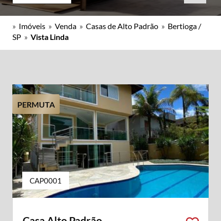
»
Imóveis
»
Venda
»
Casas de Alto Padrão
»
Bertioga /
SP
»
Vista Linda
PERMUTA
CAP0001
Casa Alto Padrão