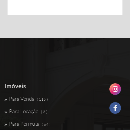
Imóveis
Para Venda
( 115 )
Para Locação
( 3 )
Para Permuta
( 64 )