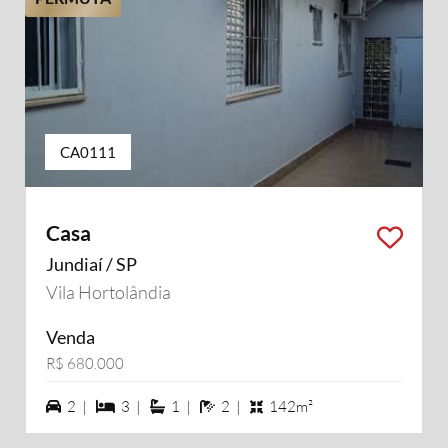
CA0111
Casa
Jundiaí / SP
Vila Hortolândia
Venda
R$ 680.000
2 vagas na garagem
3 dormiórios
1 suítes
2 banheiros
2 |
3 |
1 |
2 |
142m²