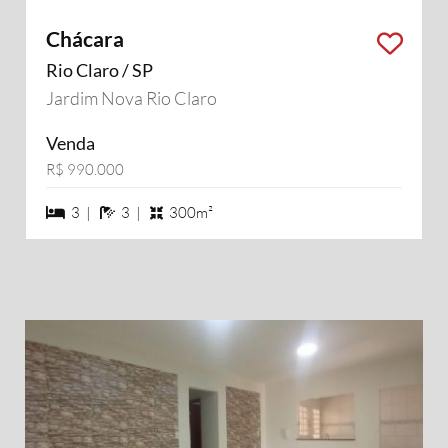
Chácara
Rio Claro / SP
Jardim Nova Rio Claro
Venda
R$ 990.000
3 dormiórios
3 banheiros
3 |
3 |
300m²