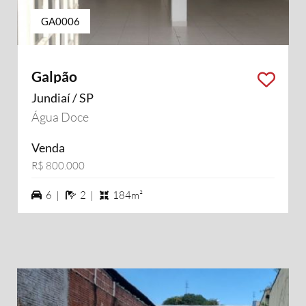
GA0006
Galpão
Jundiaí / SP
Água Doce
Venda
R$ 800.000
6 vagas na garagem
2 banheiros
6 |
2 |
184m²