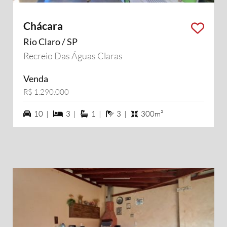
Chácara
Rio Claro / SP
Recreio Das Águas Claras
Venda
R$ 1.290.000
10 vagas na garagem
3 dormiórios
1 suítes
3 banheiros
10 |
3 |
1 |
3 |
300m²