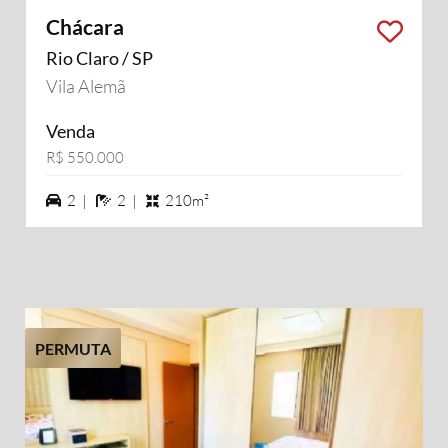
Chácara
Rio Claro / SP
Vila Alemã
Venda
R$ 550.000
2 vagas na garagem
2 banheiros
2 |
2 |
210m²
PERMUTA