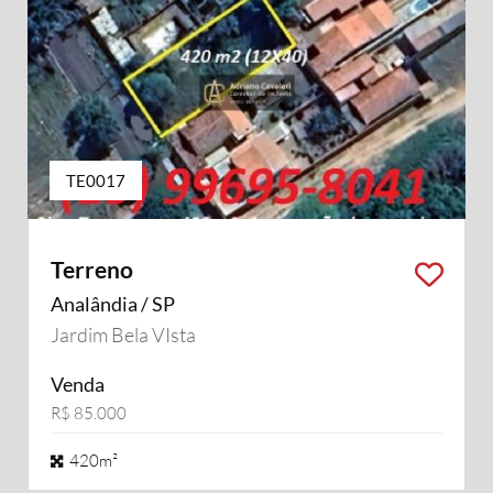
TE0017
Terreno
Analândia / SP
Jardim Bela VIsta
Venda
R$ 85.000
420m²