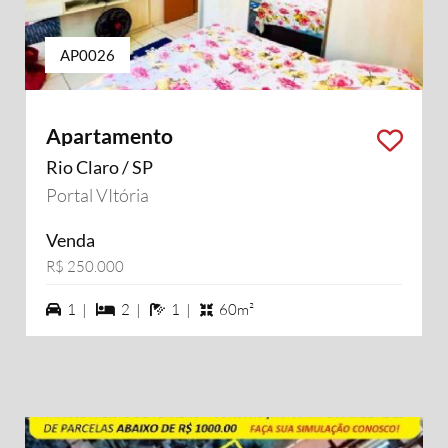
AP0026
Apartamento
Rio Claro / SP
Portal VItória
Venda
R$ 250.000
1 vagas na garagem
2 dormiórios
1 banheiros
1 |
2 |
1 |
60m²