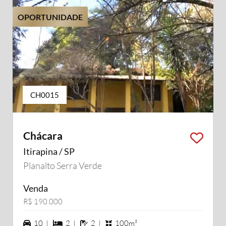
OPORTUNIDADE
CH0015
Chácara
Itirapina / SP
Planalto Serra Verde
Venda
R$ 190.000
10 vagas na garagem
2 dormiórios
2 banheiros
10 |
2 |
2 |
100m²