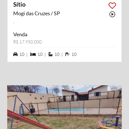
Sítio
Mogi das Cruzes / SP
Possu
.
Venda
R$ 17.950.000
10 vagas na garagem
10 dormiórios
10 suítes
10 banheiros
10 |
10 |
10 |
10