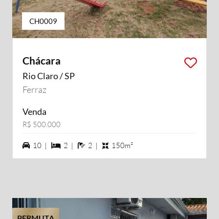
CH0009
Chácara
Rio Claro / SP
Ferraz
Venda
R$ 500.000
10 vagas na garagem
2 dormiórios
2 banheiros
10 |
2 |
2 |
150m²
PERMUTA