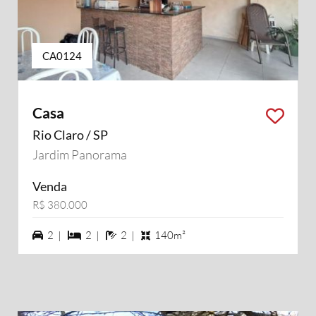
CA0124
Casa
Rio Claro / SP
Jardim Panorama
Venda
R$ 380.000
2 vagas na garagem
2 dormiórios
2 banheiros
2 |
2 |
2 |
140m²