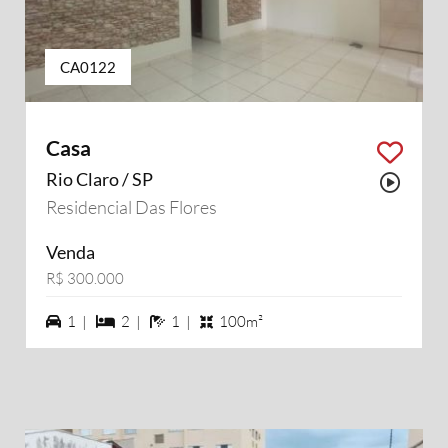
CA0122
Casa
Rio Claro / SP
Possu
Residencial Das Flores
Venda
R$ 300.000
1 vagas na garagem
2 dormiórios
1 banheiros
1 |
2 |
1 |
100m²