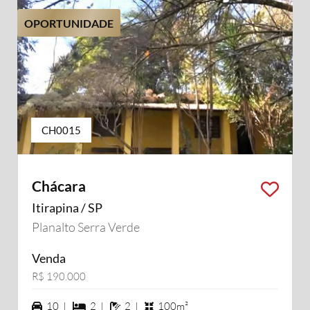
OPORTUNIDADE
CH0015
Chácara
Itirapina / SP
Planalto Serra Verde
Venda
R$ 190.000
10 vagas na garagem
2 dormiórios
2 banheiros
10 |
2 |
2 |
100m²