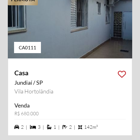
CA0111
Casa
Jundiaí / SP
Vila Hortolândia
Venda
R$ 680.000
2 vagas na garagem
3 dormiórios
1 suítes
2 banheiros
2 |
3 |
1 |
2 |
142m²