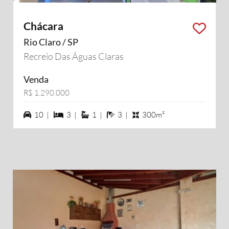
Chácara
Rio Claro / SP
Recreio Das Águas Claras
Venda
R$ 1.290.000
10 vagas na garagem
3 dormiórios
1 suítes
3 banheiros
10 |
3 |
1 |
3 |
300m²