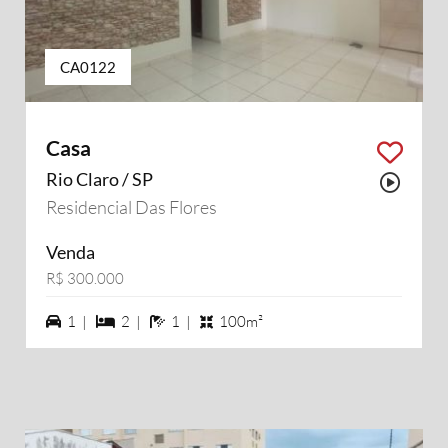
CA0122
Casa
Rio Claro / SP
Possu
Residencial Das Flores
Venda
R$ 300.000
1 vagas na garagem
2 dormiórios
1 banheiros
1 |
2 |
1 |
100m²