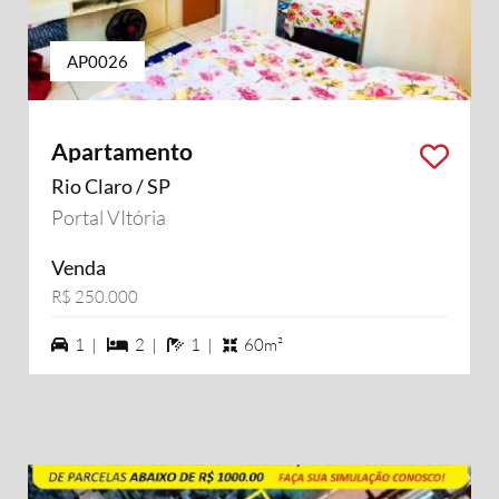
AP0026
Apartamento
Rio Claro / SP
Portal VItória
Venda
R$ 250.000
1 vagas na garagem
2 dormiórios
1 banheiros
1 |
2 |
1 |
60m²