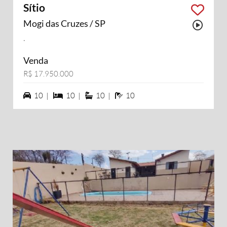
Sítio
Mogi das Cruzes / SP
Possu
.
Venda
R$ 17.950.000
10 vagas na garagem
10 dormiórios
10 suítes
10 banheiros
10 |
10 |
10 |
10