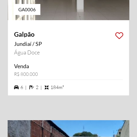
GA0006
Galpão
Jundiaí / SP
Água Doce
Venda
R$ 800.000
6 vagas na garagem
2 banheiros
6 |
2 |
184m²