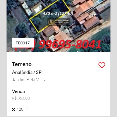
TE0017
Terreno
Analândia / SP
Jardim Bela VIsta
Venda
R$ 85.000
420m²