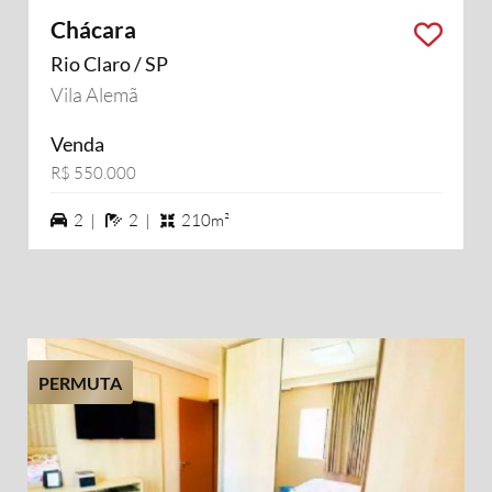
Chácara
Rio Claro / SP
Vila Alemã
Venda
R$ 550.000
2 vagas na garagem
2 banheiros
2 |
2 |
210m²
PERMUTA