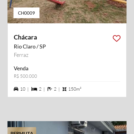
CH0009
Chácara
Rio Claro / SP
Ferraz
Venda
R$ 500.000
10 vagas na garagem
2 dormiórios
2 banheiros
10 |
2 |
2 |
150m²
PERMUTA