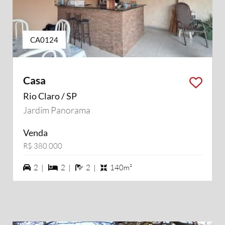
CA0124
Casa
Rio Claro / SP
Jardim Panorama
Venda
R$ 380.000
2 vagas na garagem
2 dormiórios
2 banheiros
2 |
2 |
2 |
140m²