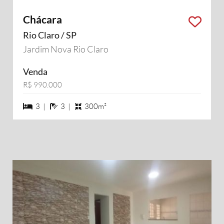
Chácara
Rio Claro / SP
Jardim Nova Rio Claro
Venda
R$ 990.000
3 dormiórios
3 banheiros
3 |
3 |
300m²