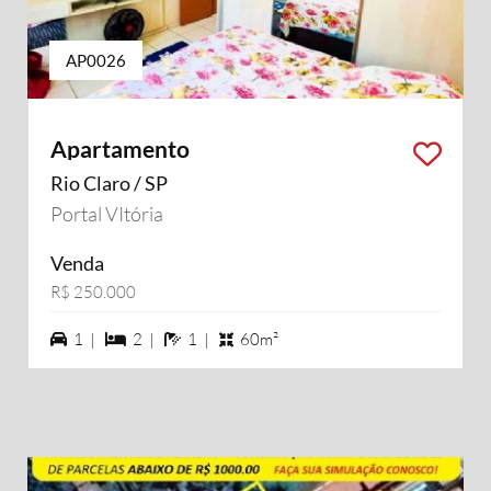
AP0026
Apartamento
Rio Claro / SP
Portal VItória
Venda
R$ 250.000
1 vagas na garagem
2 dormiórios
1 banheiros
1 |
2 |
1 |
60m²