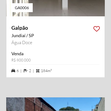
GA0006
Galpão
Jundiaí / SP
Água Doce
Venda
R$ 800.000
6 vagas na garagem
2 banheiros
6 |
2 |
184m²