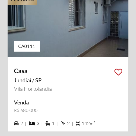
CA0111
Casa
Jundiaí / SP
Vila Hortolândia
Venda
R$ 680.000
2 vagas na garagem
3 dormiórios
1 suítes
2 banheiros
2 |
3 |
1 |
2 |
142m²