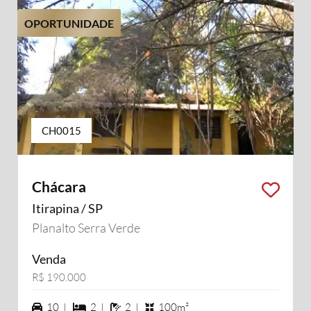
OPORTUNIDADE
CH0015
Chácara
Itirapina / SP
Planalto Serra Verde
Venda
R$ 190.000
10 vagas na garagem
2 dormiórios
2 banheiros
10 |
2 |
2 |
100m²