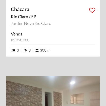
Chácara
Rio Claro / SP
Jardim Nova Rio Claro
Venda
R$ 990.000
3 dormiórios
3 banheiros
3 |
3 |
300m²