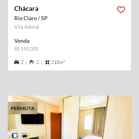
Chácara
Rio Claro / SP
Vila Alemã
Venda
R$ 550.000
2 vagas na garagem
2 banheiros
2 |
2 |
210m²
PERMUTA