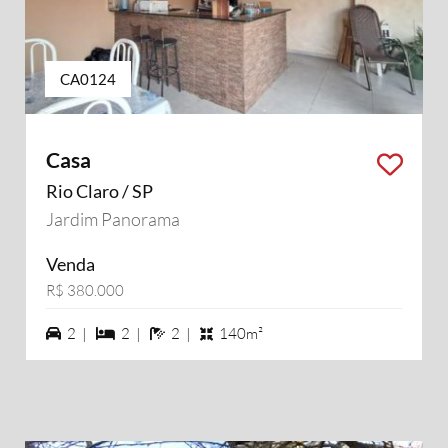
CA0124
Casa
Rio Claro / SP
Jardim Panorama
Venda
R$ 380.000
2 vagas na garagem
2 dormiórios
2 banheiros
2 |
2 |
2 |
140m²