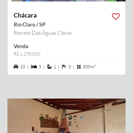
Chácara
Rio Claro / SP
Recreio Das Águas Claras
Venda
R$ 1.290.000
10 vagas na garagem
3 dormiórios
1 suítes
3 banheiros
10 |
3 |
1 |
3 |
300m²