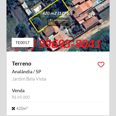
TE0017
Terreno
Analândia / SP
Jardim Bela VIsta
Venda
R$ 85.000
420m²