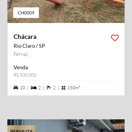
CH0009
Chácara
Rio Claro / SP
Ferraz
Venda
R$ 500.000
10 vagas na garagem
2 dormiórios
2 banheiros
10 |
2 |
2 |
150m²
PERMUTA