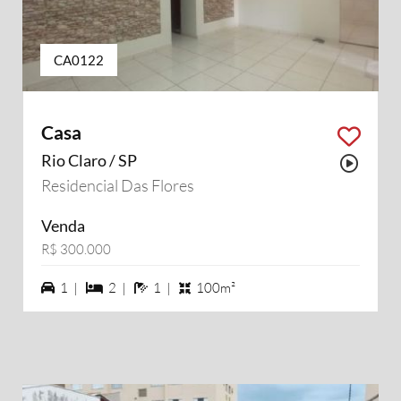
CA0122
Casa
Rio Claro / SP
Possu
Residencial Das Flores
Venda
R$ 300.000
1 vagas na garagem
2 dormiórios
1 banheiros
1 |
2 |
1 |
100m²