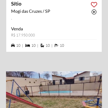
Sítio
Mogi das Cruzes / SP
Possu
.
Venda
R$ 17.950.000
10 vagas na garagem
10 dormiórios
10 suítes
10 banheiros
10 |
10 |
10 |
10