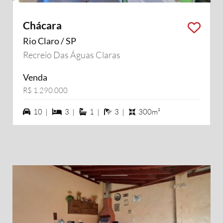
Chácara
Rio Claro / SP
Recreio Das Águas Claras
Venda
R$ 1.290.000
10 vagas na garagem
3 dormiórios
1 suítes
3 banheiros
10 |
3 |
1 |
3 |
300m²