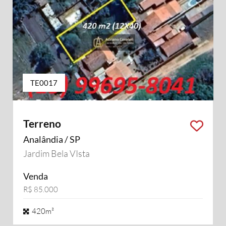
TE0017
Terreno
Analândia / SP
Jardim Bela VIsta
Venda
R$ 85.000
420m²