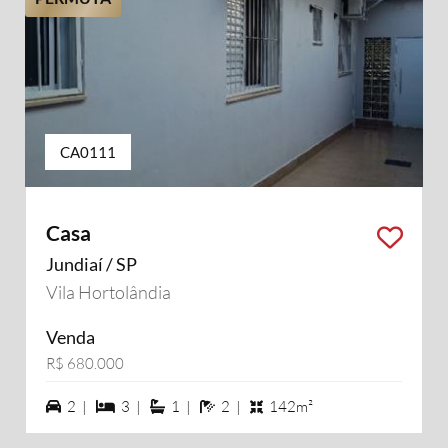
CA0111
Casa
Jundiaí / SP
Vila Hortolândia
Venda
R$ 680.000
2 vagas na garagem
3 dormiórios
1 suítes
2 banheiros
2 |
3 |
1 |
2 |
142m²