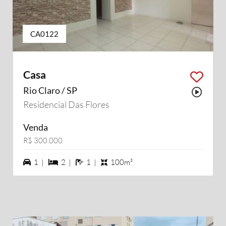
CA0122
Casa
Rio Claro / SP
Possu
Residencial Das Flores
Venda
R$ 300.000
1 vagas na garagem
2 dormiórios
1 banheiros
1 |
2 |
1 |
100m²