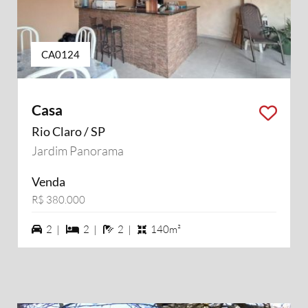
CA0124
Casa
Rio Claro / SP
Jardim Panorama
Venda
R$ 380.000
2 vagas na garagem
2 dormiórios
2 banheiros
2 |
2 |
2 |
140m²