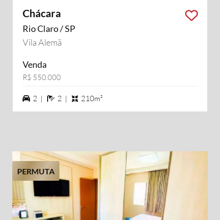
Chácara
Rio Claro / SP
Vila Alemã
Venda
R$ 550.000
2 vagas na garagem
2 banheiros
2 |
2 |
210m²
PERMUTA