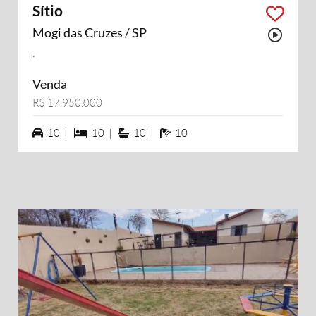
Sítio
Mogi das Cruzes / SP
Possu
.
Venda
R$ 17.950.000
10 vagas na garagem
10 dormiórios
10 suítes
10 banheiros
10 |
10 |
10 |
10