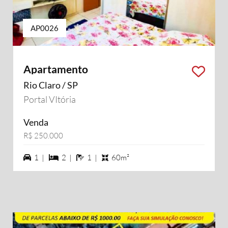
AP0026
Apartamento
Rio Claro / SP
Portal VItória
Venda
R$ 250.000
1 vagas na garagem
2 dormiórios
1 banheiros
1 |
2 |
1 |
60m²