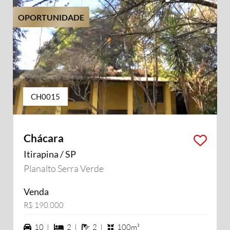
OPORTUNIDADE
CH0015
Chácara
Itirapina / SP
Planalto Serra Verde
Venda
R$ 190.000
10 vagas na garagem
2 dormiórios
2 banheiros
10 |
2 |
2 |
100m²