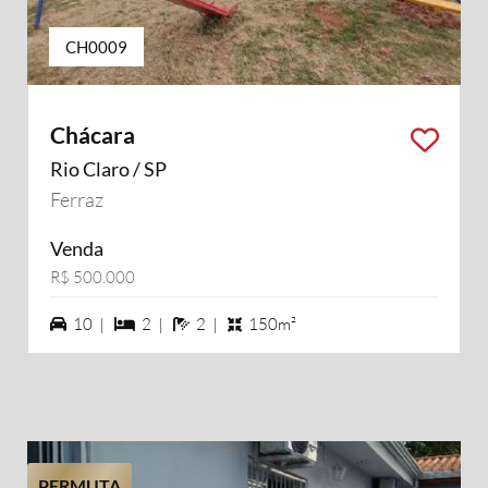
CH0009
Chácara
Rio Claro / SP
Ferraz
Venda
R$ 500.000
10 vagas na garagem
2 dormiórios
2 banheiros
10 |
2 |
2 |
150m²
PERMUTA