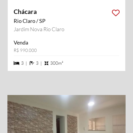
Chácara
Rio Claro / SP
Jardim Nova Rio Claro
Venda
R$ 990.000
3 dormiórios
3 banheiros
3 |
3 |
300m²