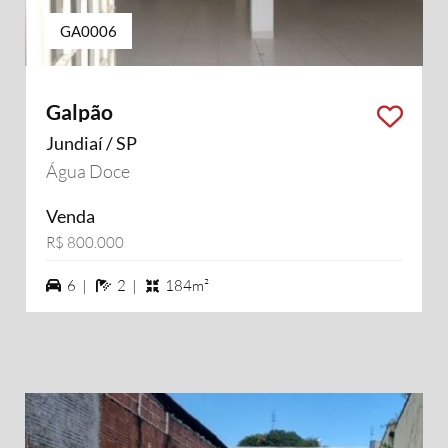
GA0006
Galpão
Jundiaí / SP
Água Doce
Venda
R$ 800.000
6 vagas na garagem
2 banheiros
6 |
2 |
184m²