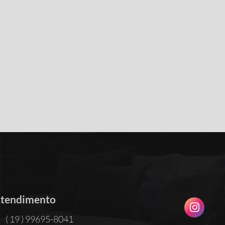
tendimento
( 19 ) 99695-8041