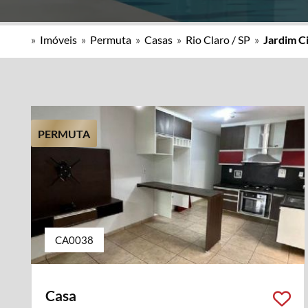
»
Imóveis
»
Permuta
»
Casas
»
Rio Claro / SP
»
Jardim C
PERMUTA
CA0038
Casa