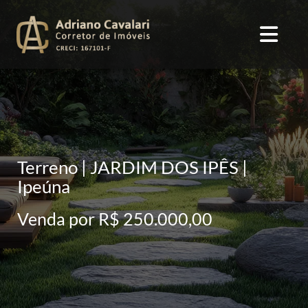
Terreno | JARDIM DOS IPÊS |
Ipeúna
Venda por R$ 250.000,00