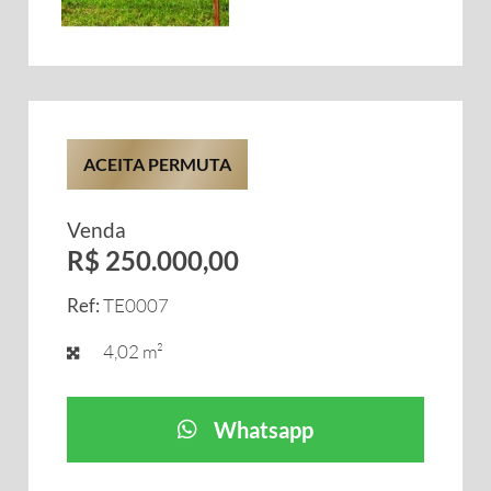
ACEITA PERMUTA
Venda
R$ 250.000,00
Ref:
TE0007
4,02 m²
Whatsapp