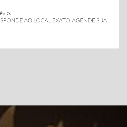
évio.
SPONDE AO LOCAL EXATO. AGENDE SUA