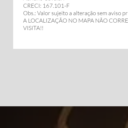
CRECI: 167.101-F
Obs.: Valor sujeito a alteração sem aviso pr
A LOCALIZAÇÃO NO MAPA NÃO CORRE
VISITA!!