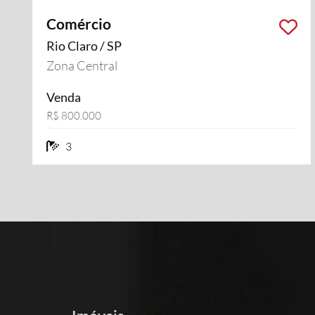
Comércio
Rio Claro / SP
Zona Central
Venda
R$ 800.000
3 banheiros
3