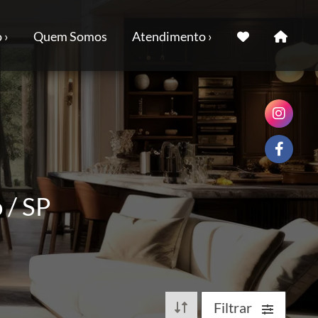
 ›
Quem Somos
Atendimento ›
 / SP
Filtrar