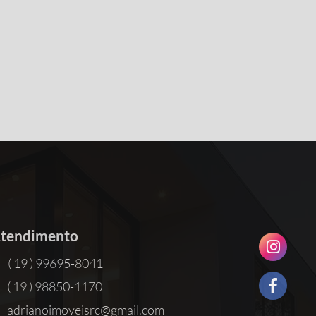
tendimento
( 19 ) 99695-8041
( 19 ) 98850-1170
adrianoimoveisrc@gmail.com