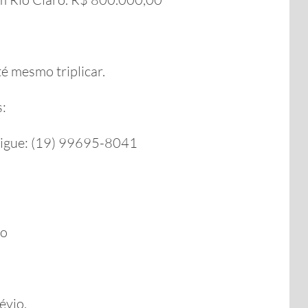
é mesmo triplicar.
s:
ligue: (19) 99695-8041
ro
évio.