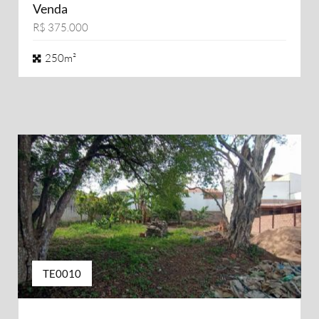
Venda
R$ 375.000
250m²
TE0010