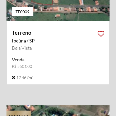
TE0009
Terreno
Ipeúna / SP
Bela VIsta
Venda
R$ 550.000
12.467m²
PERMUTA